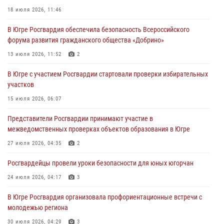
18 июля 2026, 11:46
27 июля 2026, 04:35
2
В Югре Росгвардия обеспечила безопасность Всероссийского
Росгвардейцы провели уроки безопасности для юных югорчан
форума развития гражданского общества «Добрино»
24 июля 2026, 04:17
3
13 июля 2026, 11:52
2
В Югре подведены итоги служебной деятельности
В Югре с участием Росгвардии стартовали проверки избирательных
вневедомственной охраны с начала года
участков
18 июля 2026, 11:46
15 июля 2026, 06:07
В Югре с участием Росгвардии стартовали проверки избирательных
Представители Росгвардии принимают участие в
участков
межведомственных проверках объектов образования в Югре
15 июля 2026, 06:07
27 июля 2026, 04:35
2
Росгвардейцы провели уроки безопасности для юных югорчан
24 июля 2026, 04:17
3
В Югре Росгвардия организовала профориентационные встречи с
молодежью региона
30 июля 2026, 04:29
3