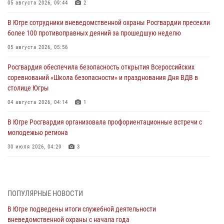
05 августа 2026, 09:44
2
В Югре сотрудники вневедомственной охраны Росгвардии пресекли
более 100 противоправных деяний за прошедшую неделю
05 августа 2026, 05:56
Росгвардия обеспечила безопасность открытия Всероссийских
соревнований «Школа безопасности» и празднования Дня ВДВ в
столице Югры
04 августа 2026, 04:14
1
В Югре Росгвардия организовала профориентационные встречи с
молодежью региона
30 июля 2026, 04:29
3
За минувшую неделю сотрудники Росгвардии пресекли более 100
преступлений и правонарушений в Югре
27 июля 2026, 11:42
ПОПУЛЯРНЫЕ НОВОСТИ
В Югре подведены итоги служебной деятельности
Представители Росгвардии принимают участие в
вневедомственной охраны с начала года
межведомственных проверках объектов образования в Югре