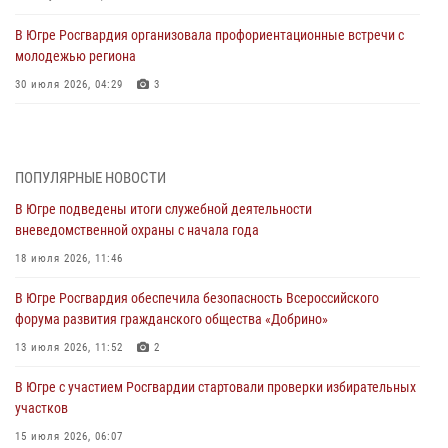
В Югре Росгвардия организовала профориентационные встречи с
молодежью региона
30 июля 2026, 04:29
3
За минувшую неделю сотрудники Росгвардии пресекли более 100
преступлений и правонарушений в Югре
27 июля 2026, 11:42
ПОПУЛЯРНЫЕ НОВОСТИ
В Югре подведены итоги служебной деятельности
Представители Росгвардии принимают участие в
вневедомственной охраны с начала года
межведомственных проверках объектов образования в Югре
18 июля 2026, 11:46
27 июля 2026, 04:35
2
В Югре Росгвардия обеспечила безопасность Всероссийского
Росгвардейцы провели уроки безопасности для юных югорчан
форума развития гражданского общества «Добрино»
24 июля 2026, 04:17
3
13 июля 2026, 11:52
2
В Югре подведены итоги служебной деятельности
В Югре с участием Росгвардии стартовали проверки избирательных
вневедомственной охраны с начала года
участков
18 июля 2026, 11:46
15 июля 2026, 06:07