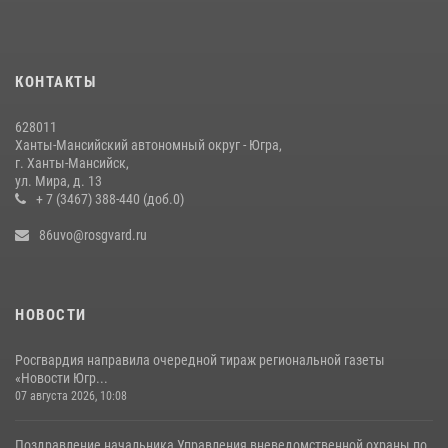
Росгвардия обеспечила безопасность открытия Всероссийских
соревнований «Школа безопасности» и празднования Дня ВДВ в
столице Югры
КОНТАКТЫ
04 августа 2026, 04:14
1
628011
За минувшую неделю сотрудники Росгвардии пресекли более 100
Ханты-Мансийский автономный округ - Югра,
преступлений и правонарушений в Югре
г. Ханты-Мансийск,
ул. Мира, д. 13
27 июля 2026, 11:42
+ 7 (3467) 388-440 (доб.0)
86uvo@rosgvard.ru
НОВОСТИ
Росгвардия направила очередной тираж региональной газеты
«Новости Югр...
07 августа 2026, 10:08
Поздравление начальника Управления вневедомственной охраны по