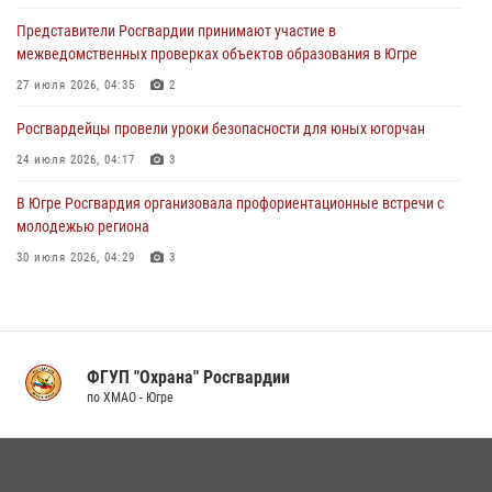
В Югре с участием Росгвардии стартовали проверки избирательных
Представители Росгвардии принимают участие в
участков
межведомственных проверках объектов образования в Югре
15 июля 2026, 06:07
27 июля 2026, 04:35
2
Росгвардейцы провели уроки безопасности для юных югорчан
24 июля 2026, 04:17
3
В Югре Росгвардия организовала профориентационные встречи с
молодежью региона
30 июля 2026, 04:29
3
Поздравление начальника Управления вневедомственной охраны
по ХМАО-Югре с 60-ой годовщиной со Дня образования Урайского
межмуниципального отдела вневедомственной охраны
ФГУП "Охрана" Росгвардии
05 августа 2026, 09:44
2
по ХМАО - Югре
В Югре продолжается патриотическая акция «Каникулы с
Росгвардией»
11 июля 2026, 13:26
7