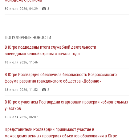
30 июля 2026, 04:29
3
За минувшую неделю сотрудники Росгвардии пресекли более 100
преступлений и правонарушений в Югре
27 июля 2026, 11:42
ПОПУЛЯРНЫЕ НОВОСТИ
В Югре подведены итоги служебной деятельности
Представители Росгвардии принимают участие в
вневедомственной охраны с начала года
межведомственных проверках объектов образования в Югре
18 июля 2026, 11:46
27 июля 2026, 04:35
2
В Югре Росгвардия обеспечила безопасность Всероссийского
Росгвардейцы провели уроки безопасности для юных югорчан
форума развития гражданского общества «Добрино»
24 июля 2026, 04:17
3
13 июля 2026, 11:52
2
В Югре подведены итоги служебной деятельности
В Югре с участием Росгвардии стартовали проверки избирательных
вневедомственной охраны с начала года
участков
18 июля 2026, 11:46
15 июля 2026, 06:07
В Югре с участием Росгвардии стартовали проверки избирательных
Представители Росгвардии принимают участие в
участков
межведомственных проверках объектов образования в Югре