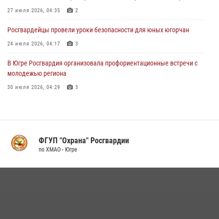
15 июля 2026, 06:07
27 июля 2026, 04:35
2
Росгвардейцы провели уроки безопасности для юных югорчан
24 июля 2026, 04:17
3
В Югре Росгвардия организовала профориентационные встречи с
молодежью региона
30 июля 2026, 04:29
3
Поздравление начальника Управления вневедомственной охраны
по ХМАО-Югре с 60-ой годовщиной со Дня образования Урайского
межмуниципального отдела вневедомственной охраны
ФГУП "Охрана" Росгвардии
05 августа 2026, 09:44
2
по ХМАО - Югре
Росгвардия обеспечила безопасность открытия Всероссийских
соревнований «Школа безопасности» и празднования Дня ВДВ в
столице Югры
04 августа 2026, 04:14
1
В Югре продолжается патриотическая акция «Каникулы с