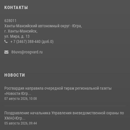
Росгвардией»
КОНТАКТЫ
11 июля 2026, 13:26
7
628011
За минувшую неделю сотрудники Росгвардии пресекли более 100
Ханты-Мансийский автономный округ - Югра,
преступлений и правонарушений в Югре
г. Ханты-Мансийск,
ул. Мира, д. 13
27 июля 2026, 11:42
+ 7 (3467) 388-440 (доб.0)
86uvo@rosgvard.ru
НОВОСТИ
Росгвардия направила очередной тираж региональной газеты
«Новости Югр...
07 августа 2026, 10:08
Поздравление начальника Управления вневедомственной охраны по
ХМАО-Югр...
05 августа 2026, 09:44