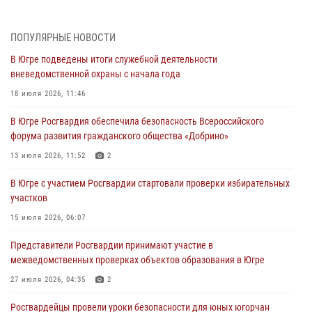
преступлений и правонарушений в Югре
27 июля 2026, 11:42
ПОПУЛЯРНЫЕ НОВОСТИ
В Югре подведены итоги служебной деятельности
Представители Росгвардии принимают участие в
вневедомственной охраны с начала года
межведомственных проверках объектов образования в Югре
18 июля 2026, 11:46
27 июля 2026, 04:35
2
В Югре Росгвардия обеспечила безопасность Всероссийского
Росгвардейцы провели уроки безопасности для юных югорчан
форума развития гражданского общества «Добрино»
24 июля 2026, 04:17
3
13 июля 2026, 11:52
2
В Югре подведены итоги служебной деятельности
В Югре с участием Росгвардии стартовали проверки избирательных
вневедомственной охраны с начала года
участков
18 июля 2026, 11:46
15 июля 2026, 06:07
В Югре с участием Росгвардии стартовали проверки избирательных
Представители Росгвардии принимают участие в
участков
межведомственных проверках объектов образования в Югре
15 июля 2026, 06:07
27 июля 2026, 04:35
2
Росгвардейцы провели уроки безопасности для юных югорчан