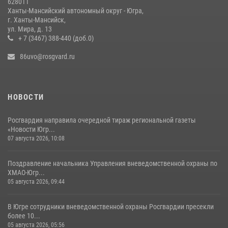
628011
За минувшую неделю сотрудники Росгвардии пресекли более 100
Ханты-Мансийский автономный округ - Югра,
преступлений и правонарушений в Югре
г. Ханты-Мансийск,
ул. Мира, д. 13
27 июля 2026, 11:42
+ 7 (3467) 388-440 (доб.0)
86uvo@rosgvard.ru
НОВОСТИ
Росгвардия направила очередной тираж региональной газеты
«Новости Югр...
07 августа 2026, 10:08
Поздравление начальника Управления вневедомственной охраны по
ХМАО-Югр...
05 августа 2026, 09:44
В Югре сотрудники вневедомственной охраны Росгвардии пресекли
более 10...
05 августа 2026, 05:56