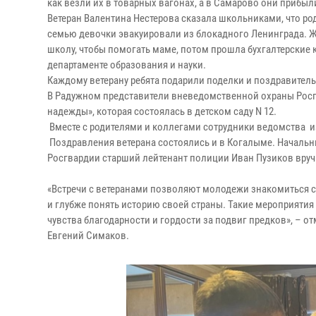
как везли их в товарных вагонах, а в Самарово они прибыл
Ветеран Валентина Нестерова сказала школьниками, что род
семью девочки эвакуировали из блокадного Ленинграда. Ж
школу, чтобы помогать маме, потом прошла бухгалтерские 
департаменте образования и науки.
Каждому ветерану ребята подарили поделки и поздравител
В Радужном представители вневедомственной охраны Росг
надежды», которая состоялась в детском саду N 12.
Вместе с родителями и коллегами сотрудники ведомства 
Поздравления ветерана состоялись и в Когалыме. Начал
Росгвардии старший лейтенант полиции Иван Пузиков вру
«Встречи с ветеранами позволяют молодежи знакомиться с
и глубже понять историю своей страны. Такие мероприят
чувства благодарности и гордости за подвиг предков», – 
Евгений Симаков.