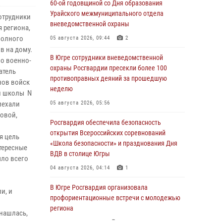
60-ой годовщиной со Дня образования
Урайского межмуниципального отдела
отрудники
вневедомственной охраны
 региона,
полного
05 августа 2026, 09:44
2
в на дому.
В Югре сотрудники вневедомственной
по военно-
охраны Росгвардии пресекли более 100
атель
противоправных деяний за прошедшую
нов войск
неделю
и школы N
иехали
05 августа 2026, 05:56
овой,
Росгвардия обеспечила безопасность
открытия Всероссийских соревнований
я цель
«Школа безопасности» и празднования Дня
нтересные
ВДВ в столице Югры
ыло всего
04 августа 2026, 04:14
1
В Югре Росгвардия организовала
и, и
профориентационные встречи с молодежью
региона
 нашлась,