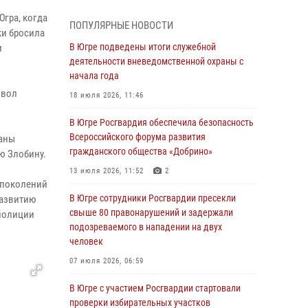
30 июля 2026, 04:29
3
Югра, когда
ПОПУЛЯРНЫЕ НОВОСТИ
За минувшую неделю сотрудники Росгвардии
ки бросила
пресекли более 100 преступлений и
В Югре подведены итоги служебной
м
правонарушений в Югре
деятельности вневедомственной охраны с
начала года
27 июля 2026, 11:42
мвол
18 июля 2026, 11:46
Представители Росгвардии принимают
участие в межведомственных проверках
В Югре Росгвардия обеспечила безопасность
объектов образования в Югре
Всероссийского форума развития
раны
гражданского общества «Добрино»
27 июля 2026, 04:35
2
ю Злобину.
13 июля 2026, 11:52
2
Росгвардейцы провели уроки безопасности
 поколений
для юных югорчан
В Югре сотрудники Росгвардии пресекли
развитию
свыше 80 правонарушений и задержали
 полиции
24 июля 2026, 04:17
3
подозреваемого в нападении на двух
В Югре подведены итоги служебной
человек
деятельности вневедомственной охраны с
07 июля 2026, 06:59
начала года
В Югре с участием Росгвардии стартовали
18 июля 2026, 11:46
проверки избирательных участков