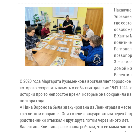
Накануне
Управлен
где сост
освобожд
В Ханты-
политиче
Регионал
правопор
3 – заме
домой к 
Валентин
С 2020 года Маргарита Кузьменкова возглавляет городско
которого сохранить память о событиях далеких 1941-1944 го
истории про то непростое время, которые она сохранила из
полтора года.
А Нина Воронова была эвакуирована из Ленинграда вместе 
трехлетнем возрасте. Они хотели эвакуироваться через Лад
родственники отыскали друг друга потом через много лет.
Валентина Клишина рассказала ребятам, что ее мама часто 