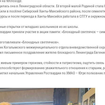
и на теплоходе.
илась она в Ленинградской области. Её второй малой Родиной стала 
или в посёлке Сибирский Ханты-Мансийского района, после семилет
курсы и после переезда в Ханты-Мансийск работала в СПТУ и окружно
ьные открытки от младших школьников из их школы.
вардии приняли участие в акции памяти: «Блокадный светлячок — си
изготавливали «Блокадных светлячков».
ьник Когалымского межмуниципального отдела вневедомственной ох
чил письменное поздравление жителю блокадного Ленинграда Евгени
 живым примером героизма, стойкости и патриотизма, ощутить связь
ия способствуют формированию уважительного отношения к старшим, 
отметил начальник Управления Росгвардии по ХМАО – Югре полковник