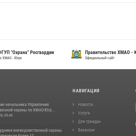
ФГУП "Охрана" Росгвардии
Правительство ХМАО -
о ХМАО - Югре
Официальный сайт
И
НАВИГАЦИЯ
ие начальника Управления
Новости
венной охраны по ХМАО-Югр...
Услуги
26, 09:44
Для граждан
Вакансии
рудники вневедомственной охраны
пресекли более 10...