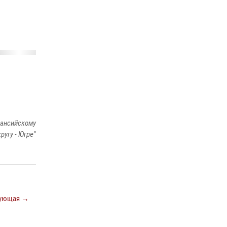
вневедомственной охраны
05 августа 2026, 09:44
2
В Югре продолжается патриотическая акция
«Каникулы с Росгвардией»
11 июля 2026, 13:26
7
За минувшую неделю сотрудники Росгвардии
пресекли более 100 преступлений и
правонарушений в Югре
27 июля 2026, 11:42
Мансийскому
ругу - Югре"
ующая →