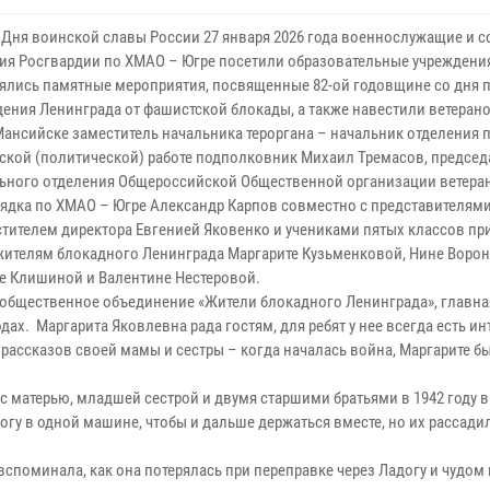
 Дня воинской славы России 27 января 2026 года военнослужащие и с
ия Росгвардии по ХМАО – Югре посетили образовательные учреждения
оялись памятные мероприятия, посвященные 82-ой годовщине со дня 
ения Ленинграда от фашистской блокады, а также навестили ветерано
Мансийске заместитель начальника тероргана – начальник отделения 
ской (политической) работе подполковник Михаил Тремасов, председ
ьного отделения Общероссийской Общественной организации ветера
ядка по ХМАО – Югре Александр Карпов совместно с представителям
стителем директора Евгенией Яковенко и учениками пятых классов пр
жителям блокадного Ленинграда Маргарите Кузьменковой, Нине Ворон
е Клишиной и Валентине Нестеровой.
е общественное объединение «Жители блокадного Ленинграда», главна
дах. Маргарита Яковлевна рада гостям, для ребят у нее всегда есть и
 рассказов своей мамы и сестры – когда началась война, Маргарите б
с матерью, младшей сестрой и двумя старшими братьями в 1942 году в
огу в одной машине, чтобы и дальше держаться вместе, но их рассадил
вспоминала, как она потерялась при переправке через Ладогу и чудом