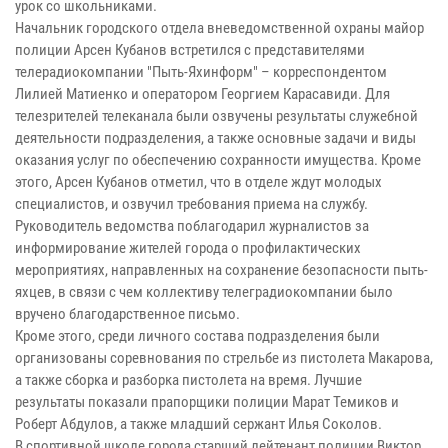
урок со школьниками.
Начальник городского отдела вневедомственной охраны майор
полиции Арсен Кубанов встретился с представителями
телерадиокомпании "Пыть-Яхинформ" – корреспондентом
Лилией Матиенко и оператором Георгием Карасавиди. Для
телезрителей телеканала были озвучены результаты служебной
деятельности подразделения, а также основные задачи и виды
оказания услуг по обеспечению сохранности имущества. Кроме
этого, Арсен Кубанов отметил, что в отделе ждут молодых
специалистов, и озвучил требования приема на службу.
Руководитель ведомства поблагодарил журналистов за
информирование жителей города о профилактических
мероприятиях, направленных на сохранение безопасности пыть-
яхцев, в связи с чем коллективу телеградиокомпании было
вручено благодарственное письмо.
Кроме этого, среди личного состава подразделения были
организованы соревнования по стрельбе из пистолета Макарова,
а также сборка и разборка пистолета на время. Лучшие
результаты показали прапорщики полиции Марат Темиков и
Роберт Абдулов, а также младший сержант Илья Соколов.
В спортивной школе города старший лейтенант полиции Виктор