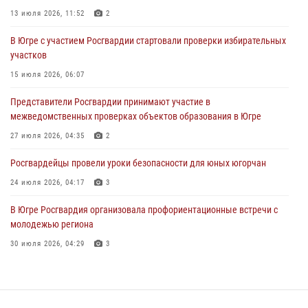
24 июля 2026, 04:17
3
13 июля 2026, 11:52
2
В Югре подведены итоги служебной деятельности
В Югре с участием Росгвардии стартовали проверки избирательных
вневедомственной охраны с начала года
участков
18 июля 2026, 11:46
15 июля 2026, 06:07
В Югре с участием Росгвардии стартовали проверки избирательных
Представители Росгвардии принимают участие в
участков
межведомственных проверках объектов образования в Югре
15 июля 2026, 06:07
27 июля 2026, 04:35
2
Росгвардейцы провели уроки безопасности для юных югорчан
24 июля 2026, 04:17
3
В Югре Росгвардия организовала профориентационные встречи с
молодежью региона
30 июля 2026, 04:29
3
Поздравление начальника Управления вневедомственной охраны
по ХМАО-Югре с 60-ой годовщиной со Дня образования Урайского
межмуниципального отдела вневедомственной охраны