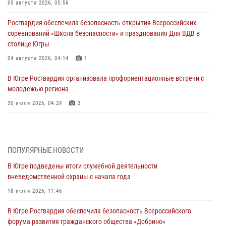
05 августа 2026, 05:56
Росгвардия обеспечила безопасность открытия Всероссийских
соревнований «Школа безопасности» и празднования Дня ВДВ в
столице Югры
04 августа 2026, 04:14
1
В Югре Росгвардия организовала профориентационные встречи с
молодежью региона
30 июля 2026, 04:29
3
За минувшую неделю сотрудники Росгвардии пресекли более 100
преступлений и правонарушений в Югре
27 июля 2026, 11:42
ПОПУЛЯРНЫЕ НОВОСТИ
В Югре подведены итоги служебной деятельности
Представители Росгвардии принимают участие в
вневедомственной охраны с начала года
межведомственных проверках объектов образования в Югре
18 июля 2026, 11:46
27 июля 2026, 04:35
2
В Югре Росгвардия обеспечила безопасность Всероссийского
Росгвардейцы провели уроки безопасности для юных югорчан
форума развития гражданского общества «Добрино»