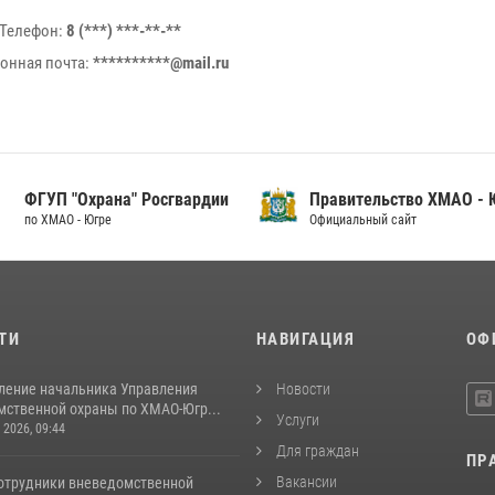
Телефон:
8 (***) ***-**-**
онная почта:
**********@mail.ru
ФГУП "Охрана" Росгвардии
Правительство ХМАО -
по ХМАО - Югре
Официальный сайт
ТИ
НАВИГАЦИЯ
ОФ
ление начальника Управления
Новости
ственной охраны по ХМАО-Югр...
Услуги
 2026, 09:44
Для граждан
ПР
Вакансии
сотрудники вневедомственной