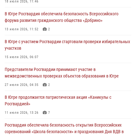
преступлений и правонарушений в Югре
18 июля 2026, 11:46
27 июля 2026, 11:42
В Югре Росгвардия обеспечила безопасность Всероссийского
форума развития гражданского общества «Добрино»
Представители Росгвардии принимают участие в
межведомственных проверках объектов образования в Югре
13 июля 2026, 11:52
2
27 июля 2026, 04:35
2
В Югре с участием Росгвардии стартовали проверки избирательных
участков
Росгвардейцы провели уроки безопасности для юных югорчан
15 июля 2026, 06:07
24 июля 2026, 04:17
3
Представители Росгвардии принимают участие в
В Югре подведены итоги служебной деятельности
межведомственных проверках объектов образования в Югре
вневедомственной охраны с начала года
27 июля 2026, 04:35
2
18 июля 2026, 11:46
В Югре продолжается патриотическая акция «Каникулы с
Росгвардией»
11 июля 2026, 13:26
7
Росгвардия обеспечила безопасность открытия Всероссийских
соревнований «Школа безопасности» и празднования Дня ВДВ в
столице Югры