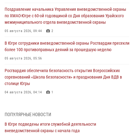
Поздравление начальника Управления вневедомственной охраны
по ХМАО-Югре с 60-ой годовщиной со Дня образования Урайского
межмуниципального отдела вневедомственной охраны
05 августа 2026, 09:44
2
В Югре сотрудники вневедомственной охраны Росгвардии пресекли
более 100 противоправных деяний за прошедшую неделю
05 августа 2026, 05:56
Росгвардия обеспечила безопасность открытия Всероссийских
соревнований «Школа безопасности» и празднования Дня ВДВ в
столице Югры
04 августа 2026, 04:14
1
В Югре Росгвардия организовала профориентационные встречи с
молодежью региона
ПОПУЛЯРНЫЕ НОВОСТИ
30 июля 2026, 04:29
3
В Югре подведены итоги служебной деятельности
вневедомственной охраны с начала года
За минувшую неделю сотрудники Росгвардии пресекли более 100