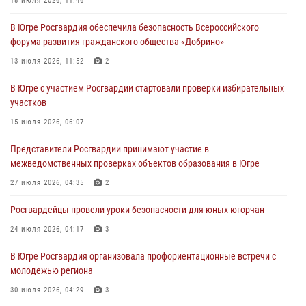
18 июля 2026, 11:46
27 июля 2026, 04:35
2
В Югре Росгвардия обеспечила безопасность Всероссийского
Росгвардейцы провели уроки безопасности для юных югорчан
форума развития гражданского общества «Добрино»
24 июля 2026, 04:17
3
13 июля 2026, 11:52
2
В Югре подведены итоги служебной деятельности
В Югре с участием Росгвардии стартовали проверки избирательных
вневедомственной охраны с начала года
участков
18 июля 2026, 11:46
15 июля 2026, 06:07
В Югре с участием Росгвардии стартовали проверки избирательных
Представители Росгвардии принимают участие в
участков
межведомственных проверках объектов образования в Югре
15 июля 2026, 06:07
27 июля 2026, 04:35
2
Росгвардейцы провели уроки безопасности для юных югорчан
24 июля 2026, 04:17
3
В Югре Росгвардия организовала профориентационные встречи с
молодежью региона
30 июля 2026, 04:29
3