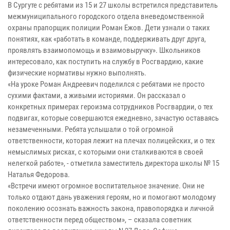
В Сургуте с ребятами из 15 и 27 школы встретился представитель
межмуниципального городского отдела вневедомственной
охраны прапорщик полиции Роман Ежов. Дети узнали о таких
понятиях, как «работать в команде, поддерживать друг друга,
проявлять взаимопомощь и взаимовыручку». Школьников
интересовало, как поступить на службу в Росгвардию, какие
физические нормативы нужно выполнять.
«На уроке Роман Андреевич поделился с ребятами не просто
сухими фактами, а живыми историями. Он рассказал о
конкретных примерах героизма сотрудников Росгвардии, о тех
подвигах, которые совершаются ежедневно, зачастую оставаясь
незамеченными. Ребята услышали о той огромной
ответственности, которая лежит на плечах полицейских, и о тех
немыслимых рисках, с которыми они сталкиваются в своей
нелегкой работе», - отметила заместитель директора школы № 15
Наталья Федорова.
«Встречи имеют огромное воспитательное значение. Они не
только отдают дань уважения героям, но и помогают молодому
поколению осознать важность закона, правопорядка и личной
ответственности перед обществом», – сказала советник