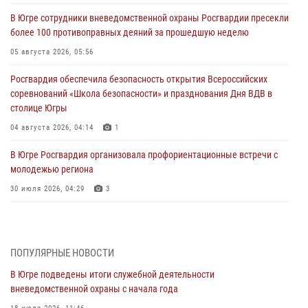
В Югре сотрудники вневедомственной охраны Росгвардии пресекли
более 100 противоправных деяний за прошедшую неделю
05 августа 2026, 05:56
Росгвардия обеспечила безопасность открытия Всероссийских
соревнований «Школа безопасности» и празднования Дня ВДВ в
столице Югры
04 августа 2026, 04:14
1
В Югре Росгвардия организовала профориентационные встречи с
молодежью региона
30 июля 2026, 04:29
3
За минувшую неделю сотрудники Росгвардии пресекли более 100
преступлений и правонарушений в Югре
27 июля 2026, 11:42
ПОПУЛЯРНЫЕ НОВОСТИ
В Югре подведены итоги служебной деятельности
Представители Росгвардии принимают участие в
вневедомственной охраны с начала года
межведомственных проверках объектов образования в Югре