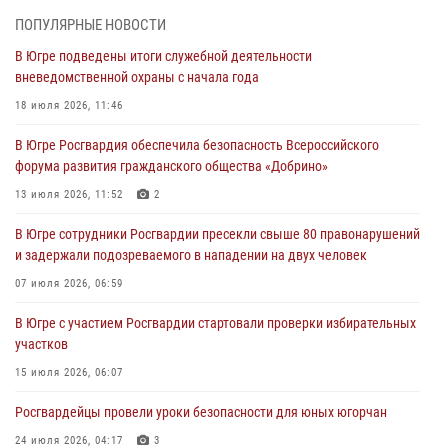
27 июля 2026, 04:35
2
ПОПУЛЯРНЫЕ НОВОСТИ
В Югре подведены итоги служебной деятельности
Росгвардейцы провели уроки безопасности для юных югорчан
вневедомственной охраны с начала года
24 июля 2026, 04:17
3
18 июля 2026, 11:46
В Югре подведены итоги служебной деятельности
В Югре Росгвардия обеспечила безопасность Всероссийского
вневедомственной охраны с начала года
форума развития гражданского общества «Добрино»
18 июля 2026, 11:46
13 июля 2026, 11:52
2
В Югре с участием Росгвардии стартовали проверки избирательных
В Югре сотрудники Росгвардии пресекли свыше 80 правонарушений
участков
и задержали подозреваемого в нападении на двух человек
15 июля 2026, 06:07
07 июля 2026, 06:59
В Югре Росгвардия обеспечила безопасность Всероссийского
В Югре с участием Росгвардии стартовали проверки избирательных
форума развития гражданского общества «Добрино»
участков
13 июля 2026, 11:52
2
15 июля 2026, 06:07
Росгвардейцы провели уроки безопасности для юных югорчан
24 июля 2026, 04:17
3