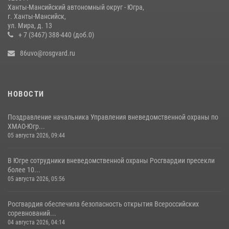
межмуниципального отдела вневедомственной охраны
Ханты-Мансийский автономный округ - Югра,
г. Ханты-Мансийск,
05 августа 2026, 09:44
2
ул. Мира, д. 13
+ 7 (3467) 388-440 (доб.0)
86uvo@rosgvard.ru
НОВОСТИ
Поздравление начальника Управления вневедомственной охраны по
ХМАО-Югр...
05 августа 2026, 09:44
В Югре сотрудники вневедомственной охраны Росгвардии пресекли
более 10...
05 августа 2026, 05:56
Росгвардия обеспечила безопасность открытия Всероссийских
соревнований...
04 августа 2026, 04:14