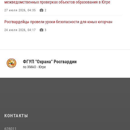
межведомственных проверках объектов образования в Югре
27 июля 2026, 04:35
2
Росгвардейцы провели уроки безопасности для юных югорчан
24 июля 2026, 04:17
3
В Югре Росгвардия организовала профориентационные встречи с
молодежью региона
30 июля 2026, 04:29
3
ФГУП "Охрана" Росгвардии
В Югре продолжается патриотическая акция «Каникулы с
по ХМАО - Югре
Росгвардией»
11 июля 2026, 13:26
7
За минувшую неделю сотрудники Росгвардии пресекли более 100
преступлений и правонарушений в Югре
27 июля 2026, 11:42
КОНТАКТЫ
Поздравление начальника Управления вневедомственной охраны
по ХМАО-Югре с 60-ой годовщиной со Дня образования Урайского
628011