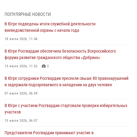
межведомственных проверках объектов образования в Югре
27 июля 2026, 04:35
2
ПОПУЛЯРНЫЕ НОВОСТИ
В Югре подведены итоги служебной деятельности
Росгвардейцы провели уроки безопасности для юных югорчан
вневедомственной охраны с начала года
24 июля 2026, 04:17
3
18 июля 2026, 11:46
В Югре подведены итоги служебной деятельности
В Югре Росгвардия обеспечила безопасность Всероссийского
вневедомственной охраны с начала года
форума развития гражданского общества «Добрино»
18 июля 2026, 11:46
13 июля 2026, 11:52
2
В Югре с участием Росгвардии стартовали проверки избирательных
В Югре сотрудники Росгвардии пресекли свыше 80 правонарушений
участков
и задержали подозреваемого в нападении на двух человек
15 июля 2026, 06:07
07 июля 2026, 06:59
В Югре Росгвардия обеспечила безопасность Всероссийского
В Югре с участием Росгвардии стартовали проверки избирательных
форума развития гражданского общества «Добрино»
участков
13 июля 2026, 11:52
2
15 июля 2026, 06:07
Представители Росгвардии принимают участие в