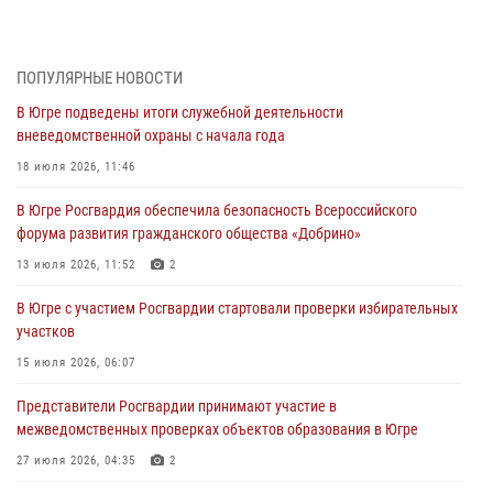
За минувшую неделю сотрудники Росгвардии пресекли более 100
преступлений и правонарушений в Югре
27 июля 2026, 11:42
ПОПУЛЯРНЫЕ НОВОСТИ
В Югре подведены итоги служебной деятельности
Представители Росгвардии принимают участие в
вневедомственной охраны с начала года
межведомственных проверках объектов образования в Югре
18 июля 2026, 11:46
27 июля 2026, 04:35
2
В Югре Росгвардия обеспечила безопасность Всероссийского
Росгвардейцы провели уроки безопасности для юных югорчан
форума развития гражданского общества «Добрино»
24 июля 2026, 04:17
3
13 июля 2026, 11:52
2
В Югре подведены итоги служебной деятельности
В Югре с участием Росгвардии стартовали проверки избирательных
вневедомственной охраны с начала года
участков
18 июля 2026, 11:46
15 июля 2026, 06:07
В Югре с участием Росгвардии стартовали проверки избирательных
Представители Росгвардии принимают участие в
участков
межведомственных проверках объектов образования в Югре
15 июля 2026, 06:07
27 июля 2026, 04:35
2