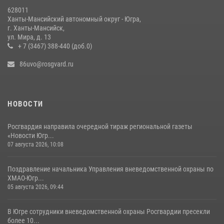
628011
За минувшую неделю сотрудники Росгвардии пресекли более 100
Ханты-Мансийский автономный округ - Югра,
преступлений и правонарушений в Югре
г. Ханты-Мансийск,
ул. Мира, д. 13
27 июля 2026, 11:42
+ 7 (3467) 388-440 (доб.0)
86uvo@rosgvard.ru
НОВОСТИ
Росгвардия направила очередной тираж региональной газеты
«Новости Югр...
07 августа 2026, 10:08
Поздравление начальника Управления вневедомственной охраны по
ХМАО-Югр...
05 августа 2026, 09:44
В Югре сотрудники вневедомственной охраны Росгвардии пресекли
более 10...