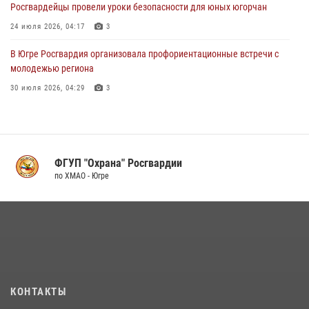
Росгвардейцы провели уроки безопасности для юных югорчан
24 июля 2026, 04:17
3
В Югре Росгвардия организовала профориентационные встречи с
молодежью региона
30 июля 2026, 04:29
3
Поздравление начальника Управления вневедомственной охраны
по ХМАО-Югре с 60-ой годовщиной со Дня образования Урайского
межмуниципального отдела вневедомственной охраны
ФГУП "Охрана" Росгвардии
05 августа 2026, 09:44
2
по ХМАО - Югре
Росгвардия обеспечила безопасность открытия Всероссийских
соревнований «Школа безопасности» и празднования Дня ВДВ в
столице Югры
04 августа 2026, 04:14
1
В Югре продолжается патриотическая акция «Каникулы с
Росгвардией»
КОНТАКТЫ
11 июля 2026, 13:26
7