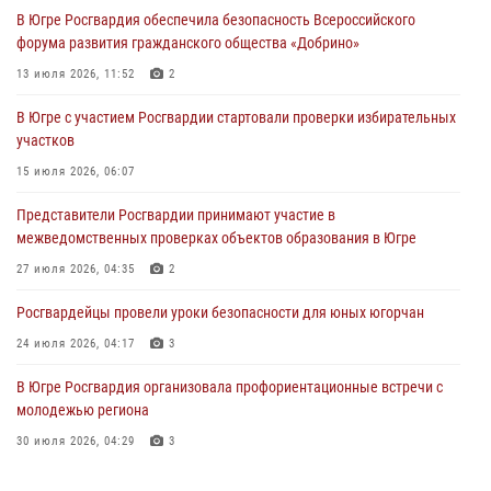
В Югре Росгвардия обеспечила безопасность Всероссийского
Росгвардейцы провели уроки безопасности для юных югорчан
форума развития гражданского общества «Добрино»
24 июля 2026, 04:17
3
13 июля 2026, 11:52
2
В Югре подведены итоги служебной деятельности
В Югре с участием Росгвардии стартовали проверки избирательных
вневедомственной охраны с начала года
участков
18 июля 2026, 11:46
15 июля 2026, 06:07
В Югре с участием Росгвардии стартовали проверки избирательных
Представители Росгвардии принимают участие в
участков
межведомственных проверках объектов образования в Югре
15 июля 2026, 06:07
27 июля 2026, 04:35
2
Росгвардейцы провели уроки безопасности для юных югорчан
24 июля 2026, 04:17
3
В Югре Росгвардия организовала профориентационные встречи с
молодежью региона
30 июля 2026, 04:29
3
Поздравление начальника Управления вневедомственной охраны