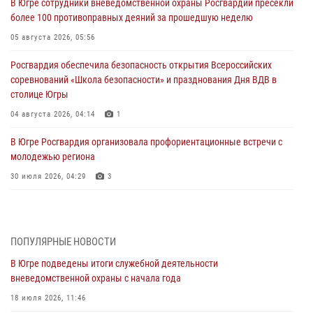
В Югре сотрудники вневедомственной охраны Росгвардии пресекли
более 100 противоправных деяний за прошедшую неделю
05 августа 2026, 05:56
Росгвардия обеспечила безопасность открытия Всероссийских
соревнований «Школа безопасности» и празднования Дня ВДВ в
столице Югры
04 августа 2026, 04:14
1
В Югре Росгвардия организовала профориентационные встречи с
молодежью региона
30 июля 2026, 04:29
3
За минувшую неделю сотрудники Росгвардии пресекли более 100
преступлений и правонарушений в Югре
27 июля 2026, 11:42
ПОПУЛЯРНЫЕ НОВОСТИ
В Югре подведены итоги служебной деятельности
Представители Росгвардии принимают участие в
вневедомственной охраны с начала года
межведомственных проверках объектов образования в Югре
18 июля 2026, 11:46
27 июля 2026, 04:35
2